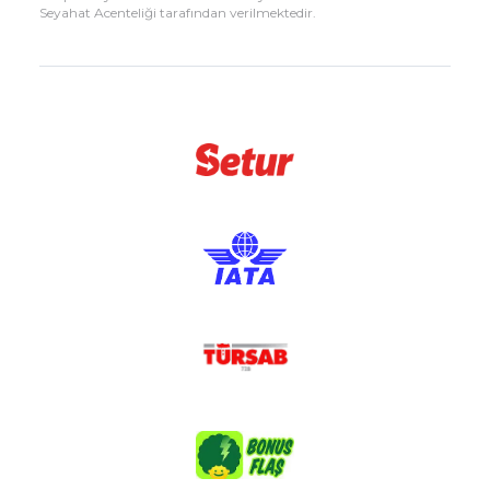
Seyahat Acenteliği tarafından verilmektedir.