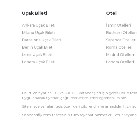
Uçak Bileti
Otel
Ankara Uçak Bileti
İzmir Otelleri
Milano Uçak Bileti
Bodrum Otelleri
Barselona Uçak Bileti
Sapanca Otelleri
Berlin Uçak Bileti
Roma Otelleri
İzmir Uçak Bileti
Madrid Otelleri
Londra Uçak Bileti
Londra Otelleri
Belirtilen fiyatlar T.C. ve K.K.T.C. vatandaşları için geçerli olup t
uygulanacak fiyatları çağrı merkezimizden öğrenebilirsiniz.
Sitemizde yer alan tesis özellikleri bilgilendirme amaçlıdır, hizmet 
Shopandfly.com.tr sitesinin tüm seyahat hizmetleri Setur Seyahat