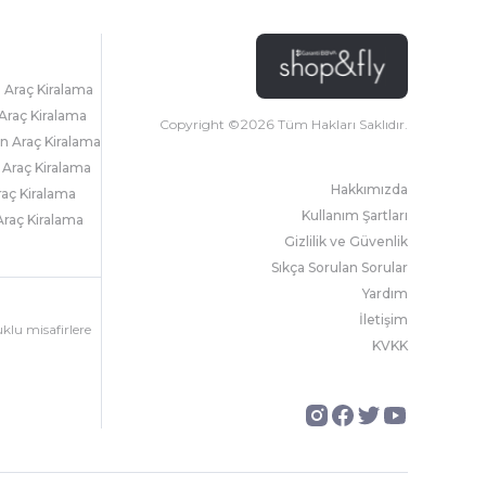
l Araç Kiralama
Araç Kiralama
Copyright ©
2026
Tüm Hakları Saklıdır.
 Araç Kiralama
 Araç Kiralama
Hakkımızda
raç Kiralama
Kullanım Şartları
raç Kiralama
Gizlilik ve Güvenlik
Sıkça Sorulan Sorular
Yardım
İletişim
uklu misafirlere
KVKK