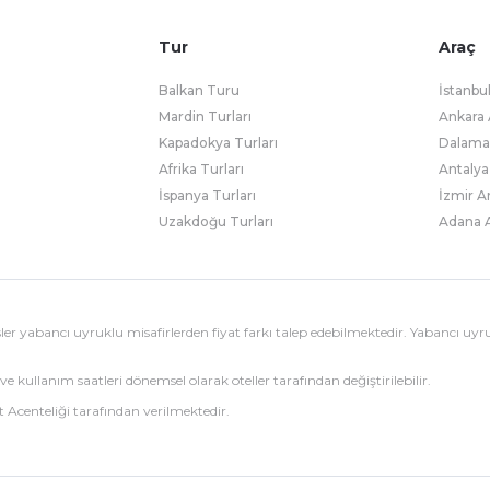
Tur
Araç
Balkan Turu
İstanbu
Mardin Turları
Ankara 
Kapadokya Turları
Dalaman
Afrika Turları
Antalya
İspanya Turları
İzmir A
Uzakdoğu Turları
Adana A
esisler yabancı uyruklu misafirlerden fiyat farkı talep edebilmektedir. Yabancı uyr
ve kullanım saatleri dönemsel olarak oteller tarafından değiştirilebilir.
 Acenteliği tarafından verilmektedir.