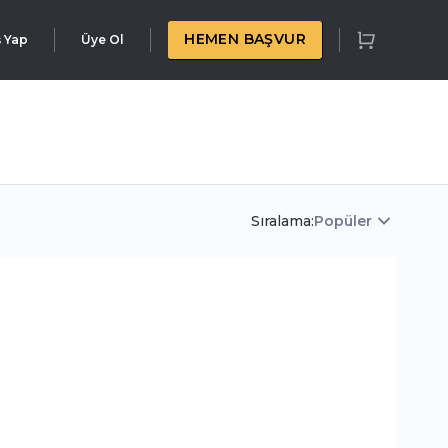
HEMEN BAŞVUR
ş Yap
Üye Ol
Sıralama:
Popüler