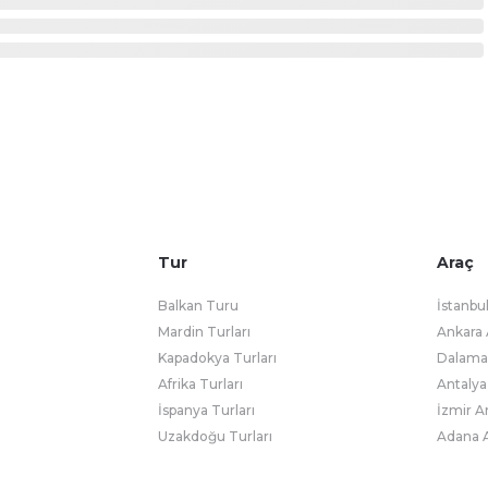
Tur
Araç
Balkan Turu
İstanbu
Mardin Turları
Ankara 
Kapadokya Turları
Dalaman
Afrika Turları
Antalya
İspanya Turları
İzmir A
Uzakdoğu Turları
Adana A