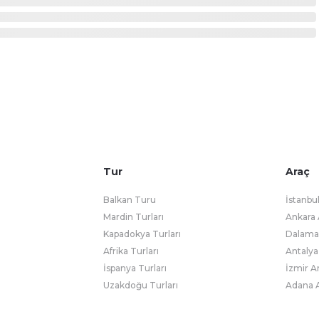
Tur
Araç
Balkan Turu
İstanbu
Mardin Turları
Ankara 
Kapadokya Turları
Dalaman
Afrika Turları
Antalya
İspanya Turları
İzmir A
Uzakdoğu Turları
Adana A