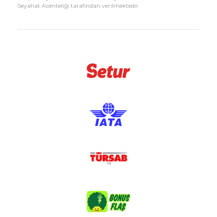
Seyahat Acenteliği tarafından verilmektedir.