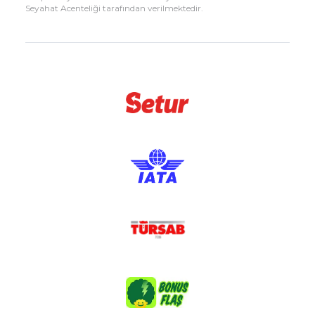
Seyahat Acenteliği tarafından verilmektedir.