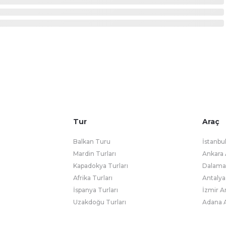
Tur
Araç
Balkan Turu
İstanbu
Mardin Turları
Ankara 
Kapadokya Turları
Dalaman
Afrika Turları
Antalya
İspanya Turları
İzmir A
Uzakdoğu Turları
Adana A