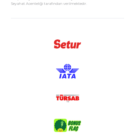
Seyahat Acenteliği tarafından verilmektedir.