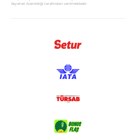
Seyahat Acenteliği tarafından verilmektedir.