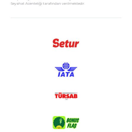
Seyahat Acenteliği tarafından verilmektedir.