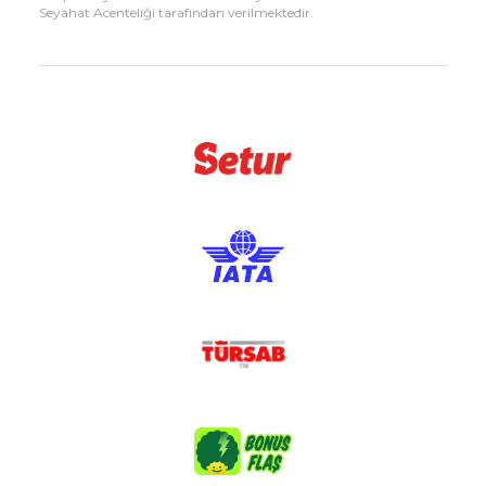
Seyahat Acenteliği tarafından verilmektedir.