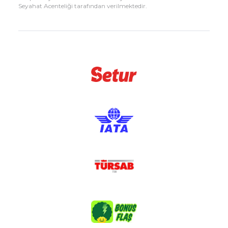
Seyahat Acenteliği tarafından verilmektedir.