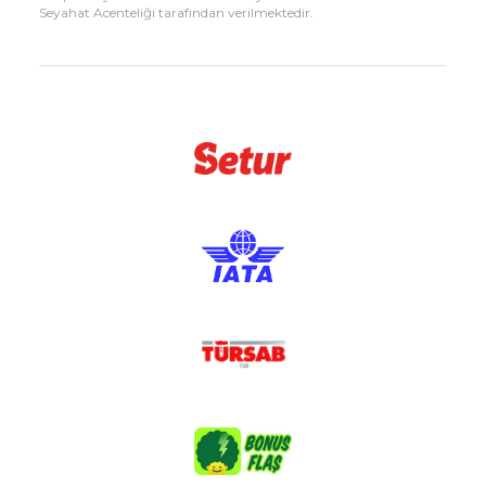
Seyahat Acenteliği tarafından verilmektedir.