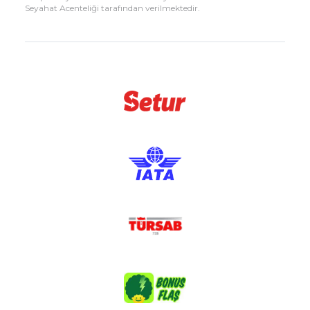
Seyahat Acenteliği tarafından verilmektedir.