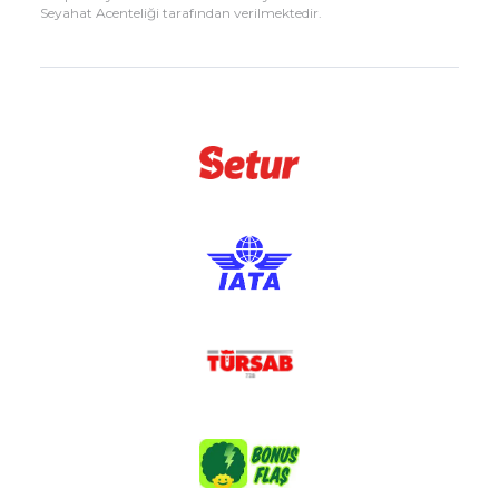
Seyahat Acenteliği tarafından verilmektedir.