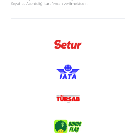
Seyahat Acenteliği tarafından verilmektedir.