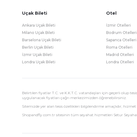
Uçak Bileti
Otel
Ankara Uçak Bileti
İzmir Otelleri
Milano Uçak Bileti
Bodrum Otelleri
Barselona Uçak Bileti
Sapanca Otelleri
Berlin Uçak Bileti
Roma Otelleri
İzmir Uçak Bileti
Madrid Otelleri
Londra Uçak Bileti
Londra Otelleri
Belirtilen fiyatlar T.C. ve K.K.T.C. vatandaşları için geçerli olup t
uygulanacak fiyatları çağrı merkezimizden öğrenebilirsiniz.
Sitemizde yer alan tesis özellikleri bilgilendirme amaçlıdır, hizmet 
Shopandfly.com.tr sitesinin tüm seyahat hizmetleri Setur Seyahat