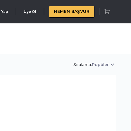
HEMEN BAŞVUR
ş Yap
Üye Ol
Sıralama:
Popüler