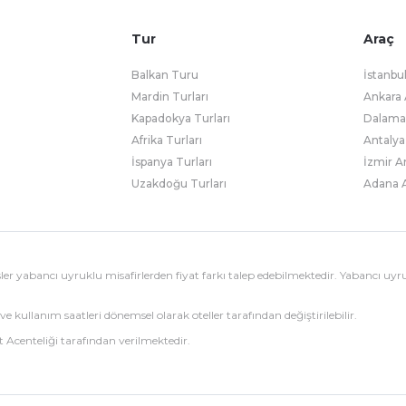
Tur
Araç
Balkan Turu
İstanbu
Mardin Turları
Ankara 
Kapadokya Turları
Dalaman
Afrika Turları
Antalya
İspanya Turları
İzmir A
Uzakdoğu Turları
Adana A
esisler yabancı uyruklu misafirlerden fiyat farkı talep edebilmektedir. Yabancı uyr
ve kullanım saatleri dönemsel olarak oteller tarafından değiştirilebilir.
 Acenteliği tarafından verilmektedir.