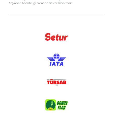
Seyahat Acenteliği tarafından verilmektedir.