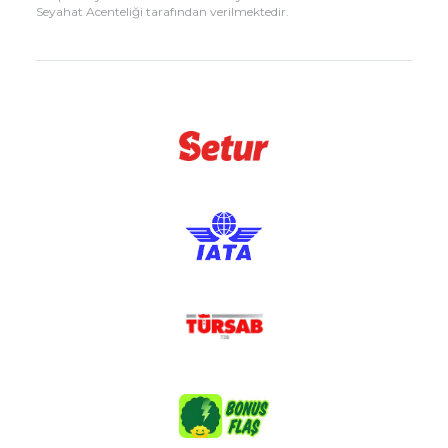
Seyahat Acenteliği tarafından verilmektedir.