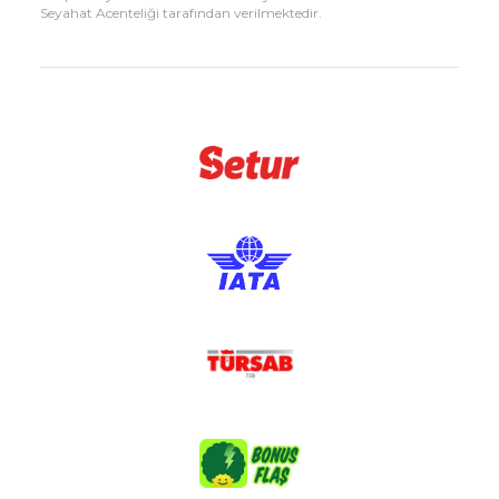
Seyahat Acenteliği tarafından verilmektedir.