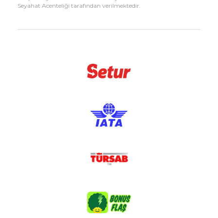
Seyahat Acenteliği tarafından verilmektedir.