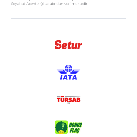
Seyahat Acenteliği tarafından verilmektedir.