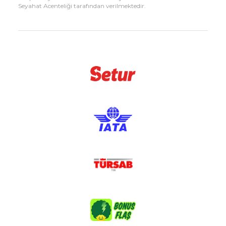
Seyahat Acenteliği tarafından verilmektedir.