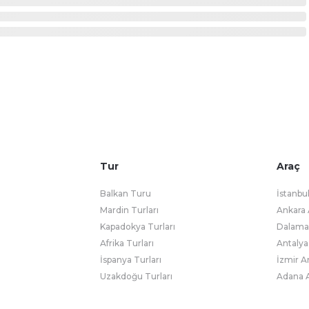
Tur
Araç
Balkan Turu
İstanbu
Mardin Turları
Ankara 
Kapadokya Turları
Dalaman
Afrika Turları
Antalya
İspanya Turları
İzmir A
Uzakdoğu Turları
Adana A