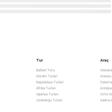
Tur
Araç
Balkan Turu
İstanbu
Mardin Turları
Ankara 
Kapadokya Turları
Dalaman
Afrika Turları
Antalya
İspanya Turları
İzmir A
Uzakdoğu Turları
Adana A