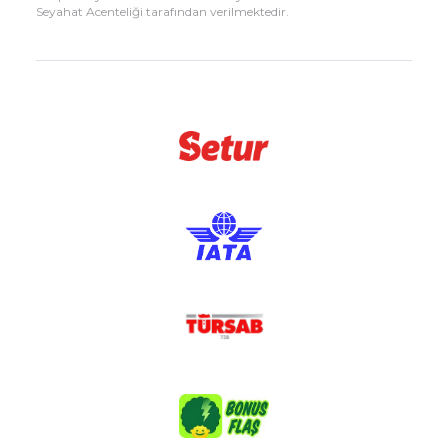
Seyahat Acenteliği tarafından verilmektedir.