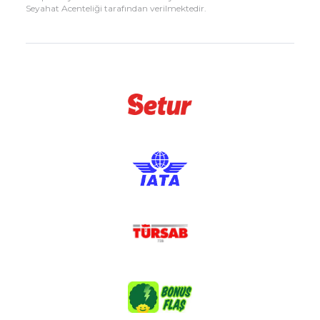
Seyahat Acenteliği tarafından verilmektedir.