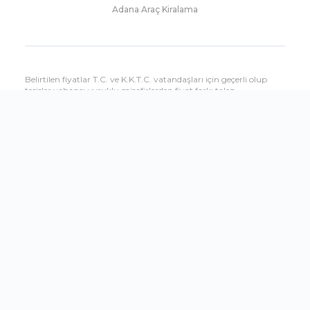
Adana Araç Kiralama
Belirtilen fiyatlar T.C. ve K.K.T.C. vatandaşları için geçerli olup
tesisler yabancı uyruklu misafirlerden fiyat farkı talep
edebilmektedir. Yabancı uyruklu misafirlere uygulanacak fiyatları
çağrı merkezimizden öğrenebilirsiniz.
Sitemizde yer alan tesis özellikleri bilgilendirme amaçlıdır, hizmet
ve kullanım saatleri dönemsel olarak oteller tarafından
değiştirilebilir.
Shopandfly.com.tr sitesinin tüm seyahat hizmetleri Setur
Seyahat Acenteliği tarafından verilmektedir.