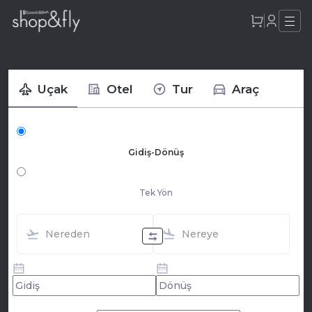
Uçak
Otel
Tur
Araç
Gidiş-Dönüş
Tek Yön
Nereden
Nereye