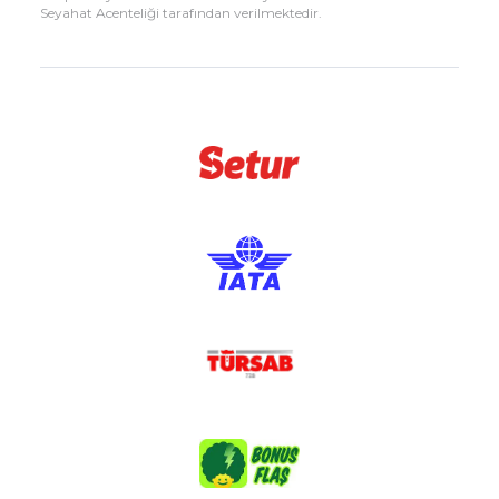
Seyahat Acenteliği tarafından verilmektedir.