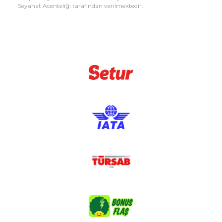
Seyahat Acenteliği tarafından verilmektedir.