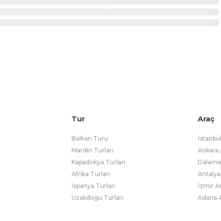
Tur
Araç
Balkan Turu
İstanbu
Mardin Turları
Ankara 
Kapadokya Turları
Dalaman
Afrika Turları
Antalya
İspanya Turları
İzmir A
Uzakdoğu Turları
Adana A