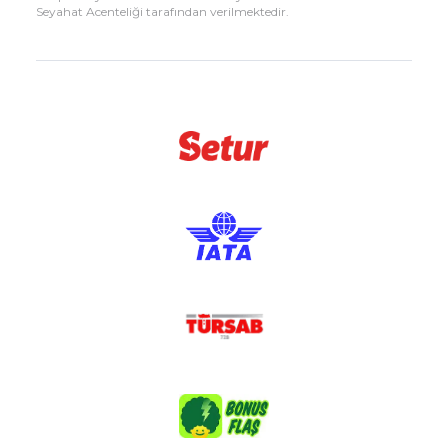
Seyahat Acenteliği tarafından verilmektedir.