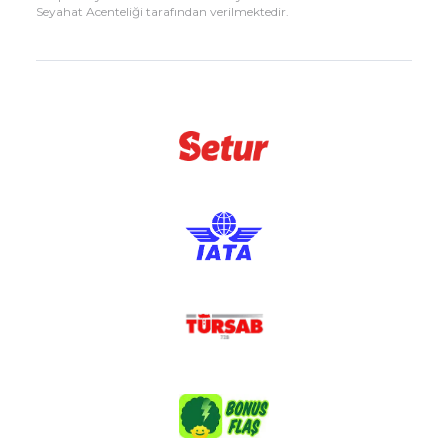
Seyahat Acenteliği tarafından verilmektedir.