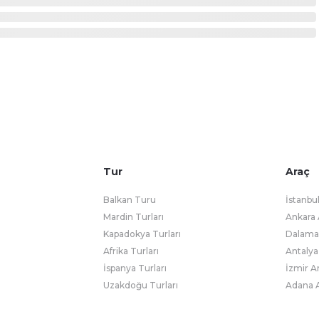
Tur
Araç
Balkan Turu
İstanbu
Mardin Turları
Ankara 
Kapadokya Turları
Dalaman
Afrika Turları
Antalya
İspanya Turları
İzmir A
Uzakdoğu Turları
Adana A