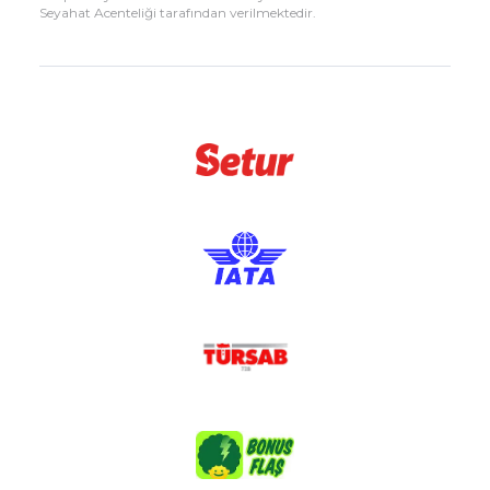
Seyahat Acenteliği tarafından verilmektedir.