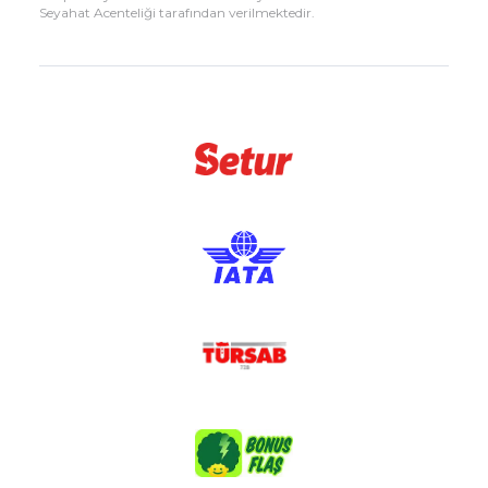
Seyahat Acenteliği tarafından verilmektedir.