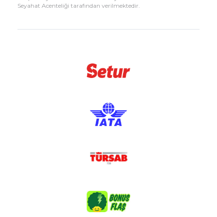
Seyahat Acenteliği tarafından verilmektedir.