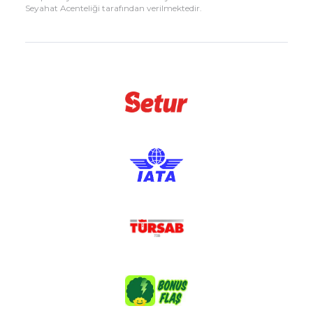
Seyahat Acenteliği tarafından verilmektedir.