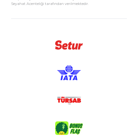
Seyahat Acenteliği tarafından verilmektedir.