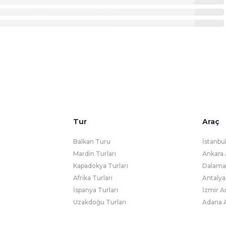
Tur
Araç
Balkan Turu
İstanbu
Mardin Turları
Ankara 
Kapadokya Turları
Dalaman
Afrika Turları
Antalya
İspanya Turları
İzmir A
Uzakdoğu Turları
Adana A