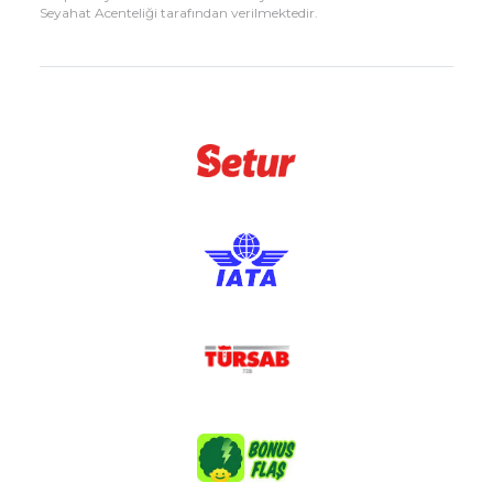
Seyahat Acenteliği tarafından verilmektedir.