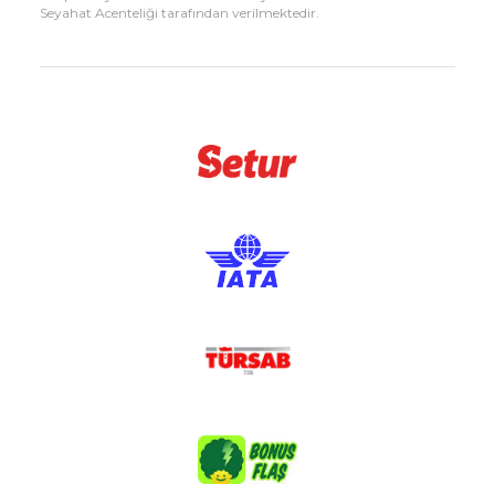
Seyahat Acenteliği tarafından verilmektedir.