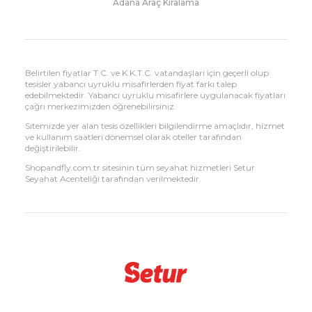
Adana Araç Kiralama
Belirtilen fiyatlar T.C. ve K.K.T.C. vatandaşları için geçerli olup
tesisler yabancı uyruklu misafirlerden fiyat farkı talep
edebilmektedir. Yabancı uyruklu misafirlere uygulanacak fiyatları
çağrı merkezimizden öğrenebilirsiniz.
Sitemizde yer alan tesis özellikleri bilgilendirme amaçlıdır, hizmet
ve kullanım saatleri dönemsel olarak oteller tarafından
değiştirilebilir.
Shopandfly.com.tr sitesinin tüm seyahat hizmetleri Setur
Seyahat Acenteliği tarafından verilmektedir.