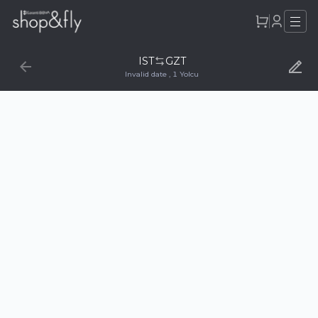
IST
GZT
Invalid date
,
1
Yolcu