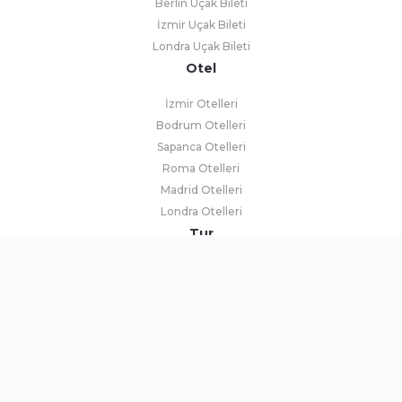
Berlin Uçak Bileti
İzmir Uçak Bileti
Londra Uçak Bileti
Otel
İzmir Otelleri
Bodrum Otelleri
Sapanca Otelleri
Roma Otelleri
Madrid Otelleri
Londra Otelleri
Tur
Balkan Turu
Mardin Turları
Kapadokya Turları
Afrika Turları
İspanya Turları
Uzakdoğu Turları
Araç