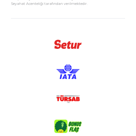
Seyahat Acenteliği tarafından verilmektedir.