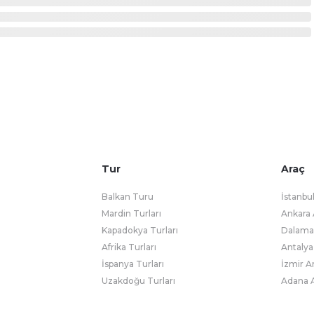
Tur
Araç
Balkan Turu
İstanbu
Mardin Turları
Ankara 
Kapadokya Turları
Dalaman
Afrika Turları
Antalya
İspanya Turları
İzmir A
Uzakdoğu Turları
Adana A