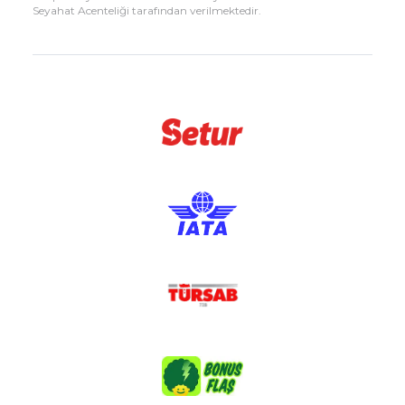
Seyahat Acenteliği tarafından verilmektedir.