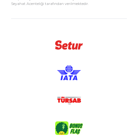
Seyahat Acenteliği tarafından verilmektedir.