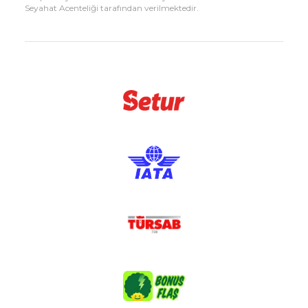
Seyahat Acenteliği tarafından verilmektedir.