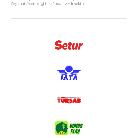
Seyahat Acenteliği tarafından verilmektedir.